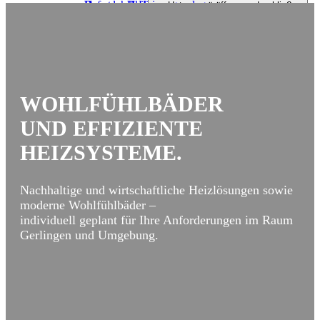
Downloads
Haustechnik
Referenzen Heizungsanlagen
Badinspiration und Musterbäder
Heizungsmodernisierung
Untermenü öffnen und schließen
Lüftung
Förderung Bad
Regenerativ heizen
Wasser / Trinkwasser
Untermenü öffnen und schließen
Badanfrage
Öl- und Gasheizung
Smart Home
Dezentrale Wohnraumlüftung
Wärmeverteilung
Zentralstaubsauger
Zentrale Wohnraumlüftung
WOHLFÜHLBÄDER
Wartung und Service
UND EFFIZIENTE
Förderung Heizung
HEIZSYSTEME.
Nachhaltige und wirtschaftliche Heizlösungen sowie
moderne Wohlfühlbäder –
individuell geplant für Ihre Anforderungen im Raum
Gerlingen und Umgebung.